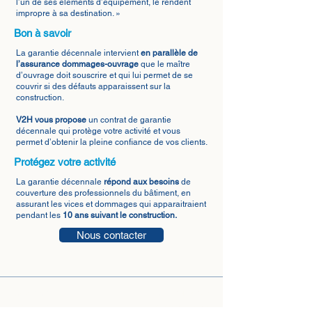
l’un de ses éléments d’équipement, le rendent
impropre à sa destination. »
Bon à savoir
La garantie décennale intervient
en parallèle de
l’assurance dommages-ouvrage
que le maître
d’ouvrage doit souscrire et qui lui permet de se
couvrir si des défauts apparaissent sur la
construction.
V2H vous propose
un contrat de garantie
décennale qui protège votre activité et vous
permet d’obtenir la pleine confiance de vos clients.
Protégez votre activité
La garantie décennale
répond aux besoins
de
couverture des professionnels du bâtiment, en
assurant les vices et dommages qui apparaitraient
pendant les
10 ans suivant le construction.
Nous contacter
Votre profil
Nous contacter
Particulier
Laissez un avis