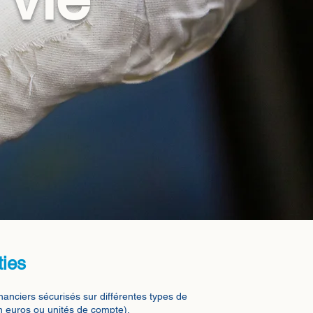
ties
anciers sécurisés sur différentes types de
n euros ou unités de compte).