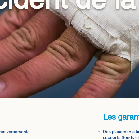
Les garan
 vos versements.
Des placements fin
supports (fonds e