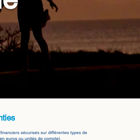
nties
inanciers sécurisés sur différentes types de
 en euros ou unités de compte).