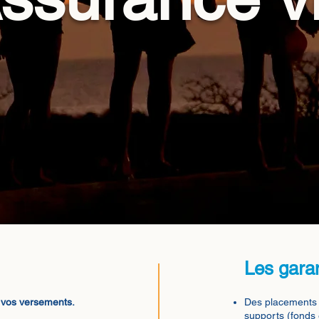
Les gara
e vos versements.
Des placements f
supports (fonds